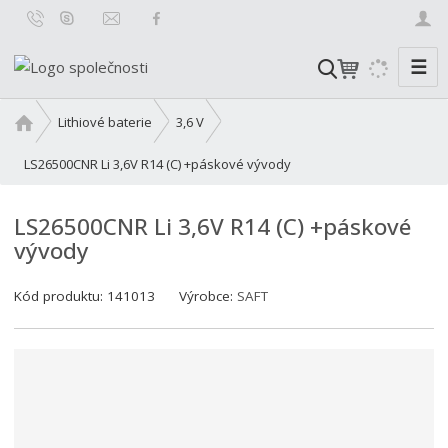
☰
V
y
h
Ú
Lithiové baterie
3,6 V
l
v
o
LS26500CNR Li 3,6V R14 (C) +páskové vývody
e
d
d
n
a
LS26500CNR Li 3,6V R14 (C) +páskové
í
t
vývody
s
t
r
Kód produktu:
141013
Výrobce:
SAFT
a
n
a