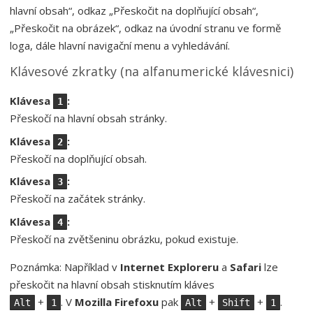
hlavní obsah“, odkaz „Přeskočit na doplňující obsah“,
„Přeskočit na obrázek“, odkaz na úvodní stranu ve formě
loga, dále hlavní navigační menu a vyhledávání.
Klávesové zkratky (na alfanumerické klávesnici)
Klávesa
:
1
Přeskočí na hlavní obsah stránky.
Klávesa
:
2
Přeskočí na doplňující obsah.
Klávesa
:
3
Přeskočí na začátek stránky.
Klávesa
:
4
Přeskočí na zvětšeninu obrázku, pokud existuje.
Poznámka: Například v
Internet Exploreru
a
Safari
lze
přeskočit na hlavní obsah stisknutím kláves
+
. V
Mozilla Firefoxu
pak
+
+
.
Alt
1
Alt
Shift
1