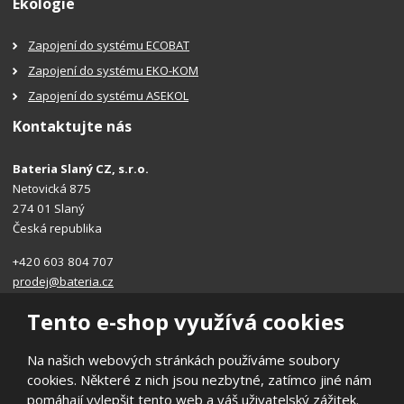
Ekologie
Zapojení do systému ECOBAT
Zapojení do systému EKO-KOM
Zapojení do systému ASEKOL
Kontaktujte nás
Bateria Slaný CZ, s.r.o.
Netovická 875
274 01 Slaný
Česká republika
+420 603 804 707
prodej@bateria.cz
Tento e-shop využívá cookies
Na našich webových stránkách používáme soubory
cookies. Některé z nich jsou nezbytné, zatímco jiné nám
© 2026, Bateria Slaný CZ, s.r.o.
pomáhají vylepšit tento web a váš uživatelský zážitek.