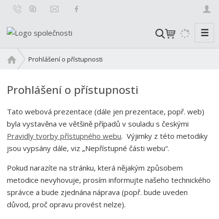
☰
V
y
h
Ú
Prohlášení o přístupnosti
l
v
o
e
Prohlášení o přístupnosti
d
d
n
a
Tato webová prezentace (dále jen prezentace, popř. web)
í
t
s
byla vystavěna ve většině případů v souladu s českými
t
Pravidly tvorby přístupného webu
. Výjimky z této metodiky
r
jsou vypsány dále, viz „Nepřístupné části webu“.
a
n
Pokud narazíte na stránku, která nějakým způsobem
a
metodice nevyhovuje, prosím informujte našeho technického
správce a bude zjednána náprava (popř. bude uveden
důvod, proč opravu provést nelze).