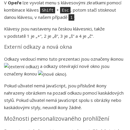
V
Opeře
lze vyvolat menu s klávesovými zkratkami pomocí
kombinace kláves
+
, potom stačí stisknout
Shift
Esc
danou klávesu, v našem případě
.
1
Klávesy jsou nastaveny na českou klávesnici, takže
v podstatě 1 je „+“, 2 je „ě“, 3 je „š“ a 4 je „č“.
Externí odkazy a nová okna
Odkazy vedoucí mimo tuto prezentaci jsou označeny ikonou
a odkazy otevírající nové okno jsou
označeny ikonou
.
Pokud uživatel nemá JavaScript, jsou příslušné ikony
nahrazeny obrázkem na pozadí odkazu pomocí kaskádových
stylů. Pokud uživatel nemá JavaScript spolu s obrázky nebo
kaskádovými styly, neuvidí ikony žádné.
Možnosti personalizovaného prohlížení