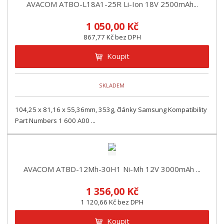
z
l
o
AVACOM ATBO-L18A1-25R Li-Ion 18V 2500mAh...
í
k
k
v
p
1 050,00 Kč
o
o
ý
r
867,77 Kč bez DPH
o
v
v
v
d
ý
ý
ý
Koupit
u
v
v
p
k
ý
ý
i
t
SKLADEM
p
p
s
ů
i
i
104,25 x 81,16 x 55,36mm, 353g, články Samsung Kompatibility
s
s
Part Numbers 1 600 A00 ...
AVACOM ATBD-12Mh-30H1 Ni-Mh 12V 3000mAh ...
1 356,00 Kč
1 120,66 Kč bez DPH
Koupit