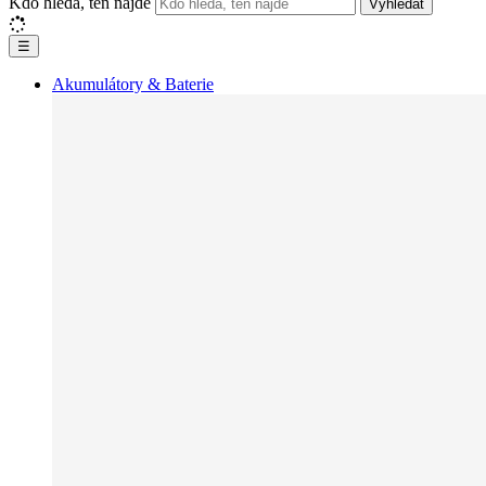
Kdo hledá, ten najde
Vyhledat
☰
Akumulátory & Baterie