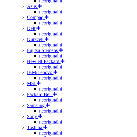
neoriginální
Asus
neoriginální
Compaq
neoriginální
Dell
neoriginální
Duracell
neoriginální
Fujitsu-Siemens
neoriginální
Hewlett-Packard
neoriginální
IBM/Lenovo
neoriginální
MSI
neoriginální
Packard Bell
neoriginální
Samsung
neoriginální
Sony
neoriginální
Toshiba
neoriginální