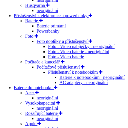
neoriginální
Husqvarna
neoriginální
Příslušenství k elektronice a powerbanky
Baterie
Baterie primární
Powerbanky
Foto
Foto doplňky a příslušenství
Foto - Video nabíječky - neoriginální
Foto - Video baterie - neoriginální
Foto - Video baterie
Počítače a kancelář
Počítačové příslušenství
Příslušenství k notebookům
Baterie k notebookům - neoriginální
AC adaptéry - neoriginální
Baterie do notebooku
Acer
neoriginální
Vysokokapacitní
neoriginální
Rozšiřující baterie
neoriginální
Apple