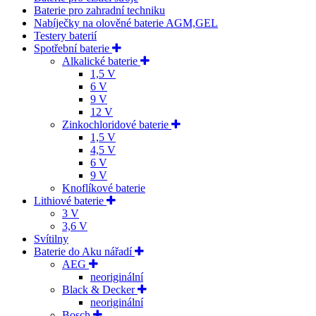
Baterie pro zahradní techniku
Nabíječky na olověné baterie AGM,GEL
Testery baterií
Spotřební baterie
Alkalické baterie
1,5 V
6 V
9 V
12 V
Zinkochloridové baterie
1,5 V
4,5 V
6 V
9 V
Knoflíkové baterie
Lithiové baterie
3 V
3,6 V
Svítilny
Baterie do Aku nářadí
AEG
neoriginální
Black & Decker
neoriginální
Bosch