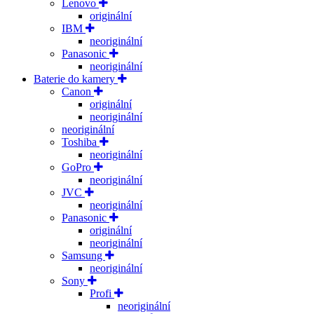
Lenovo
originální
IBM
neoriginální
Panasonic
neoriginální
Baterie do kamery
Canon
originální
neoriginální
neoriginální
Toshiba
neoriginální
GoPro
neoriginální
JVC
neoriginální
Panasonic
originální
neoriginální
Samsung
neoriginální
Sony
Profi
neoriginální