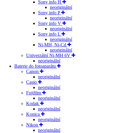
Sony info H
neoriginální
Sony info P
neoriginální
Sony info V
neoriginální
Sony info L
neoriginální
Ni-MH, Ni-Cd
neoriginální
Univerzální Ni-MH 6V
neoriginální
Baterie do fotoaparátu
Canon
neoriginální
Casio
neoriginální
Fujifilm
neoriginální
Kodak
neoriginální
Konica
neoriginální
Nikon
neoriginální