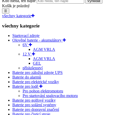
Kdo hledá, ten najde
Vyhledat
Košík je prázdný
☰
všechny kategorie
všechny kategorie
Startovací zdroje
Olověné baterie - akumulátory
6V
AGM VRLA
12 V
AGM VRLA
GEL
příslušenství
Baterie pro záložní zdroje UPS
Baterie do alarmů
Baterie pro elektrické vozíky
Baterie pro lodě
Pro pohon elektromotoru
Pro startování spalovacího motoru
Baterie pro golfové vozíky
Baterie pro solární systémy
Baterie pro dopravní značení
Baterie pro čisticí stroje