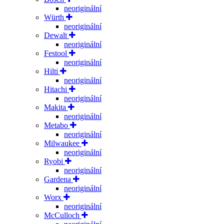
neoriginální
Würth
neoriginální
Dewalt
neoriginální
Festool
neoriginální
Hilti
neoriginální
Hitachi
neoriginální
Makita
neoriginální
Metabo
neoriginální
Milwaukee
neoriginální
Ryobi
neoriginální
Gardena
neoriginální
Worx
neoriginální
McCulloch