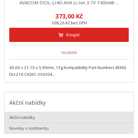
z
l
o
AVACOM DIOL-LI40-AVA Li-Ion 3.7V 740mAh ...
í
k
k
v
p
373,00 Kč
o
o
ý
r
308,26 Kč bez DPH
o
v
v
v
d
ý
ý
ý
Koupit
u
v
v
p
k
ý
ý
i
t
SKLADEM
p
p
s
ů
i
i
40,00 x 31,10 x 5,90mm, 15g Kompatibility Part Numbers BENQ:
s
s
DLI-216 CASIO: 350304...
Akční nabídky
Akční nabídky
Novinky v sortimentu