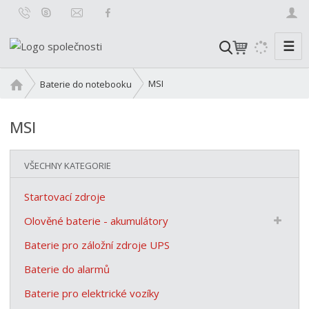
☰
V
y
h
Ú
MSI
Baterie do notebooku
l
v
o
e
MSI
d
d
n
a
í
t
VŠECHNY KATEGORIE
s
t
Startovací zdroje
r
a
Olověné baterie - akumulátory
n
Baterie pro záložní zdroje UPS
a
Baterie do alarmů
Baterie pro elektrické vozíky