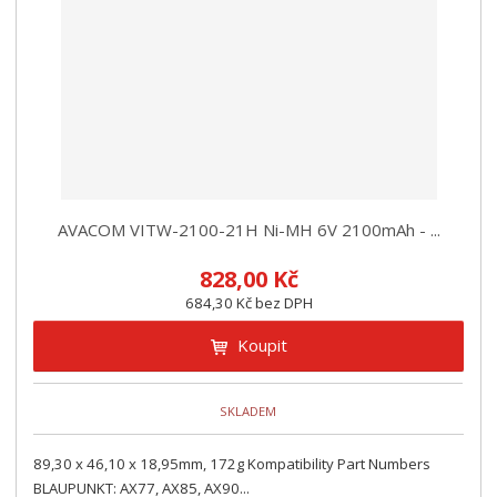
z
l
o
í
k
k
v
p
o
o
ý
r
o
v
v
v
d
ý
ý
ý
u
v
v
p
k
ý
ý
i
t
p
p
s
ů
i
i
AVACOM VITW-2100-21H Ni-MH 6V 2100mAh - ...
s
s
828,00 Kč
684,30 Kč bez DPH
Koupit
SKLADEM
89,30 x 46,10 x 18,95mm, 172g Kompatibility Part Numbers
BLAUPUNKT: AX77, AX85, AX90...