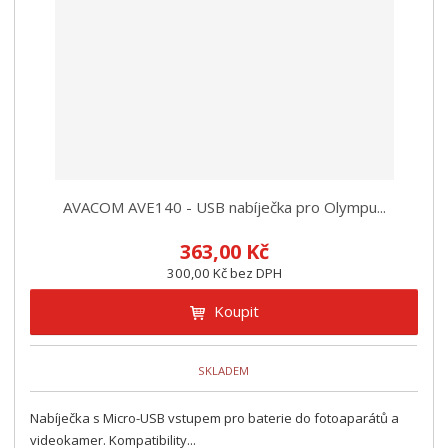
z
l
o
í
k
k
v
p
o
o
ý
r
o
v
v
v
d
ý
ý
ý
u
v
v
p
k
ý
ý
i
t
p
p
s
ů
i
i
AVACOM AVE140 - USB nabíječka pro Olympu...
s
s
363,00 Kč
300,00 Kč bez DPH
Koupit
SKLADEM
Nabíječka s Micro-USB vstupem pro baterie do fotoaparátů a
videokamer. Kompatibility...