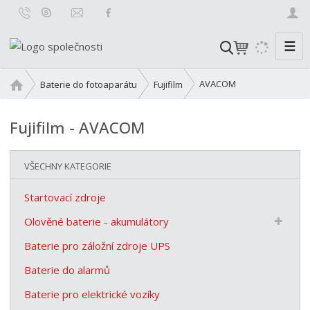
☰
V
y
h
Ú
AVACOM
Baterie do fotoaparátu
Fujifilm
l
v
o
e
Fujifilm - AVACOM
d
d
n
a
í
t
VŠECHNY KATEGORIE
s
t
Startovací zdroje
r
a
Olověné baterie - akumulátory
n
Baterie pro záložní zdroje UPS
a
Baterie do alarmů
Baterie pro elektrické vozíky