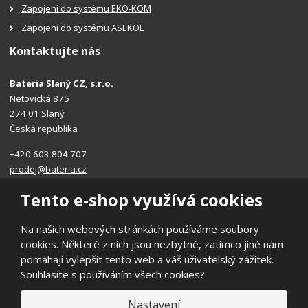
Zapojení do systému EKO-KOM
Zapojení do systému ASEKOL
Kontaktujte nás
Bateria Slaný CZ, s.r.o.
Netovická 875
274 01 Slaný
Česká republika
+420 603 804 707
prodej@bateria.cz
Tento e-shop využívá cookies
Na našich webových stránkách používáme soubory
cookies. Některé z nich jsou nezbytné, zatímco jiné nám
© 2026, Bateria Slaný CZ, s.r.o.
pomáhají vylepšit tento web a váš uživatelský zážitek.
Prohlášení o přístupnosti
|
Ochrana osobních údajů
|
Mapa stránek
Souhlasíte s používáním všech cookies?
|
Obchodní podmínky
E
Nastavení
B
VYROBILA