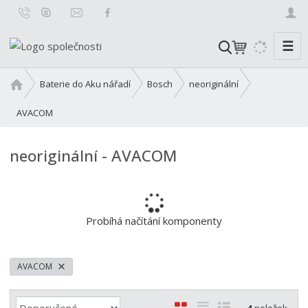
☰
V
y
h
Ú
Baterie do Aku nářadí
Bosch
neoriginální
l
v
o
AVACOM
e
d
d
n
a
neoriginální - AVACOM
í
t
s
t
r
a
Probíhá načítání komponenty
n
a
AVACOM
Ř
O
T
Ř