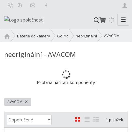
☰
V
y
h
Ú
AVACOM
Baterie do kamery
GoPro
neoriginální
l
v
o
e
neoriginální - AVACOM
d
d
n
a
í
t
s
t
Probíhá načítání komponenty
r
a
n
AVACOM
a
Ř
O
T
Ř
1
položek
a
b
a
á
z