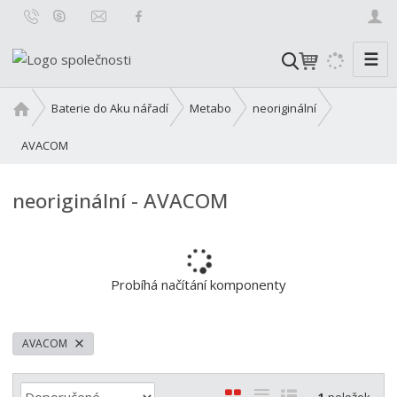
☰
V
y
h
Ú
Baterie do Aku nářadí
Metabo
neoriginální
l
v
o
AVACOM
e
d
d
n
a
neoriginální - AVACOM
í
t
s
t
r
a
Probíhá načítání komponenty
n
a
AVACOM
Ř
O
T
Ř