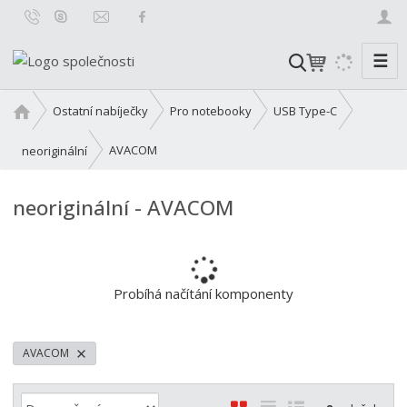
☰
V
y
h
Ú
Ostatní nabíječky
Pro notebooky
USB Type-C
l
v
o
e
AVACOM
neoriginální
d
d
n
a
neoriginální - AVACOM
í
t
s
t
r
a
Probíhá načítání komponenty
n
a
AVACOM
Ř
O
T
Ř