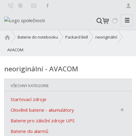
☰
V
y
h
Ú
Baterie do notebooku
Packard Bell
neoriginální
l
v
o
AVACOM
e
d
d
n
a
neoriginální - AVACOM
í
t
s
t
VŠECHNY KATEGORIE
r
a
Startovací zdroje
n
Olověné baterie - akumulátory
a
Baterie pro záložní zdroje UPS
Baterie do alarmů