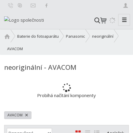
☰
V
y
h
Ú
Baterie do fotoaparátu
Panasonic
neoriginální
l
v
o
AVACOM
e
d
d
n
a
neoriginální - AVACOM
í
t
s
t
r
a
Probíhá načítání komponenty
n
a
AVACOM
Ř
O
T
Ř