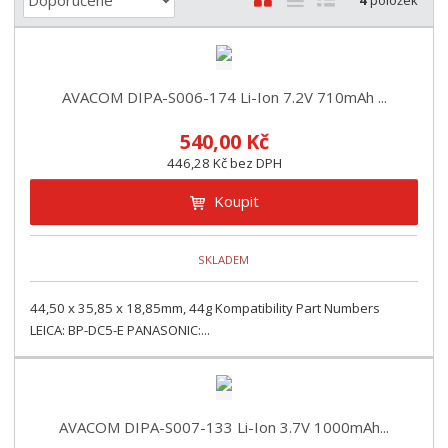
4
položek
a
b
a
á
z
r
b
d
e
á
u
k
n
z
l
o
AVACOM DIPA-S006-174 Li-Ion 7.2V 710mAh ...
í
k
k
v
p
540,00 Kč
o
o
ý
r
446,28 Kč bez DPH
o
v
v
v
d
ý
ý
ý
Koupit
u
v
v
p
k
ý
ý
i
t
SKLADEM
p
p
s
ů
i
i
44,50 x 35,85 x 18,85mm, 44g Kompatibility Part Numbers
s
s
LEICA: BP-DC5-E PANASONIC:...
AVACOM DIPA-S007-133 Li-Ion 3.7V 1000mAh...