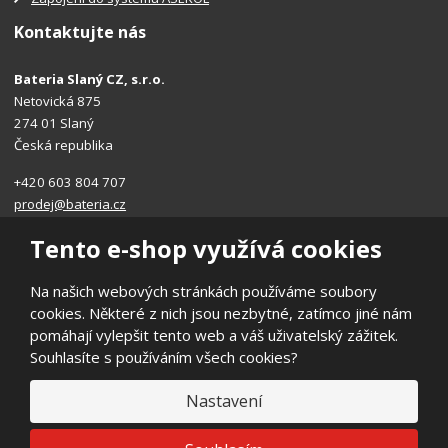
Kontaktujte nás
Bateria Slaný CZ, s.r.o.
Netovická 875
274 01 Slaný
Česká republika
+420 603 804 707
prodej@bateria.cz
Tento e-shop využívá cookies
Na našich webových stránkách používáme soubory
cookies. Některé z nich jsou nezbytné, zatímco jiné nám
© 2026, Bateria Slaný CZ, s.r.o.
pomáhají vylepšit tento web a váš uživatelský zážitek.
Prohlášení o přístupnosti
|
Ochrana osobních údajů
|
Mapa stránek
Souhlasíte s používáním všech cookies?
|
Obchodní podmínky
E
Nastavení
B
VYROBILA
R
Á
N
VISA
MasterCard
Maestro